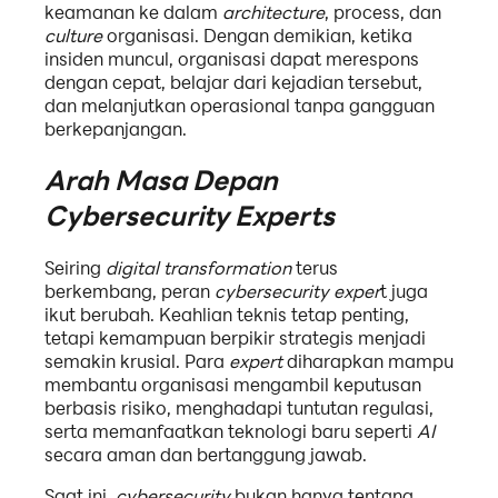
keamanan ke dalam
architecture
, process, dan
culture
organisasi. Dengan demikian, ketika
insiden muncul, organisasi dapat merespons
dengan cepat, belajar dari kejadian tersebut,
dan melanjutkan operasional tanpa gangguan
berkepanjangan.
Arah Masa Depan
Cybersecurity Experts
Seiring
digital transformation
terus
berkembang, peran
cybersecurity exper
t juga
ikut berubah. Keahlian teknis tetap penting,
tetapi kemampuan berpikir strategis menjadi
semakin krusial. Para
expert
diharapkan mampu
membantu organisasi mengambil keputusan
berbasis risiko, menghadapi tuntutan regulasi,
serta memanfaatkan teknologi baru seperti
AI
secara aman dan bertanggung jawab.
Saat ini,
cybersecurity
bukan hanya tentang